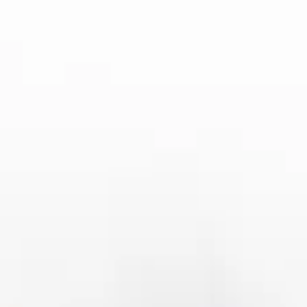
时，也高度重视体育精神和健康理念的传播。通过举办丰富多彩
的体育活动，亿德体育不断增强群众对于运动文化的认同感。
在赛事宣传方面，亿德体育充分利用新媒体平台，通过赛事故
事、运动人物采访以及健身知识分享等内容，向社会大众传递健
康、拼搏和团结的体育精神。这种富有感染力的传播方式，有效
激发了更多人参与运动的兴趣。