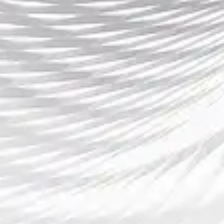
不断提升全民健身服务水平。这样的合作模式不仅提高了赛事专
业度，也促进了体育产业链上下游的协同发展。
凯发官网
与此同时，亿德体育还积极倡导绿色健康的生活理念。在赛事组
织过程中，推广环保材料使用、绿色出行以及低碳赛事运营方
式，努力实现体育发展与生态保护的协调统一。这种绿色体育理
念，也逐渐受到越来越多群众的认可和支持。
为了进一步增强群众参与感，亿德体育还不断创新互动模式。通
过积分奖励、线上挑战赛以及社群运营等形式，让运动爱好者能
够长期保持参与热情。这样的生态化运营模式，不仅增强了用户
粘性，也推动全民健身逐渐形成常态化发展趋势。
总结：
总体来看，亿德体育通过完善赛事服务体系、推进智慧体育建
设、强化体育文化传播以及构建全民健身生态，正在不断推动体
育产业向更高质量方向发展。在全民健身理念日益深入人心的今
天，亿德体育凭借专业化、数字化和创新化的发展路径，为广大
群众提供了更加优质的赛事体验和运动服务。