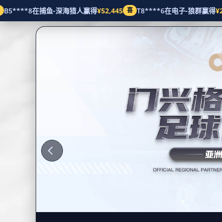
发现K8凯发
产品展示
资