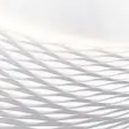
在用户体验方面
显著提升。平台
手。
个性化推荐系统
好，智能推送相
载。
此外，HG08
制，让用户不仅
与粘性。
总结：
HG08体育全
数据、分析能力
高效、专业且智
度与准确性的基
未来，随着技术
展功能边界，构