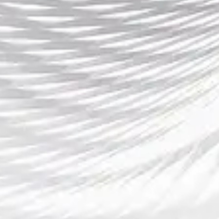
加丰富、多元与
凯发K8
上一篇
育全面解析最新赛事动
全民健身潮流发展