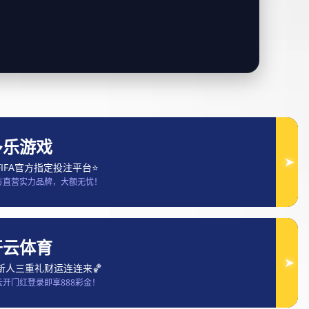
析平台新体验
体育全方位赛事资讯与实时比分解析
验
:56:59
续推进的今天，体育信息服务平台正经历前所未有的变