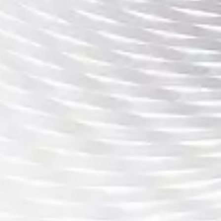
6T体
态助力