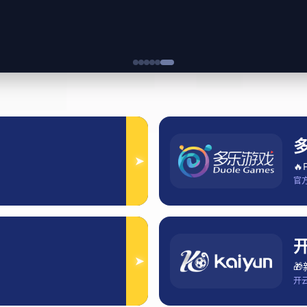
资讯中心
HG08体育全方位赛事资讯与实时比分解
讯中心
HG08
平台新体
2026-05-07 18
在数字化浪潮持